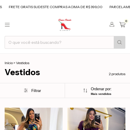
FRETE GRATIS SUDESTE COMPRAS ACIMA DE R$ 399,00
PARCELAMEN
0
Início
>
Vestidos
Vestidos
2 produtos
Ordenar por:
Filtrar
Mais vendidos