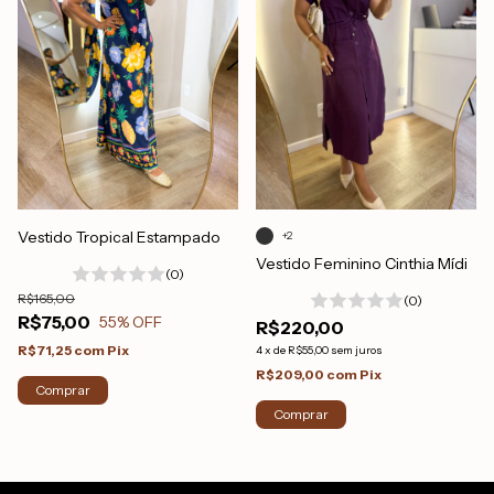
Vestido Tropical Estampado
+2
Vestido Feminino Cinthia Mídi
(0)
R$165,00
(0)
R$75,00
55
% OFF
R$220,00
R$71,25
com
Pix
4
x
de
R$55,00
sem juros
R$209,00
com
Pix
Comprar