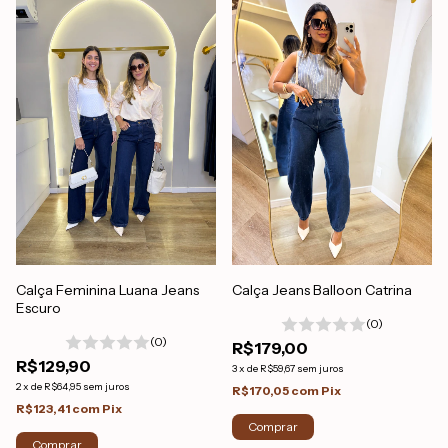
Calça Feminina Luana Jeans
Calça Jeans Balloon Catrina
Escuro
(0)
(0)
R$179,00
R$129,90
3
x
de
R$59,67
sem juros
2
x
de
R$64,95
sem juros
R$170,05
com
Pix
R$123,41
com
Pix
Comprar
Comprar