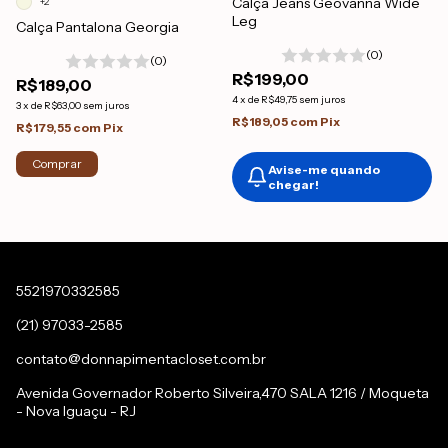
Calça Jeans Geovanna Wide
+2
Leg
Calça Pantalona Georgia
(0)
(0)
R$199,00
R$189,00
4
x
de
R$49,75
sem juros
3
x
de
R$63,00
sem juros
R$189,05
com
Pix
R$179,55
com
Pix
Comprar
Avise-me quando
chegar!
5521970332585
(21) 97033-2585
contato@donnapimentacloset.com.br
Avenida Governador Roberto Silveira,470 SALA 1216 / Moqueta
- Nova Iguaçu - RJ