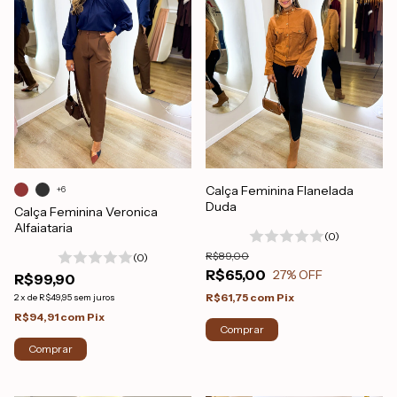
Calça Feminina Flanelada
+6
Duda
Calça Feminina Veronica
Alfaiataria
(0)
R$89,00
(0)
R$65,00
27
% OFF
R$99,90
R$61,75
com
Pix
2
x
de
R$49,95
sem juros
R$94,91
com
Pix
Comprar
Comprar