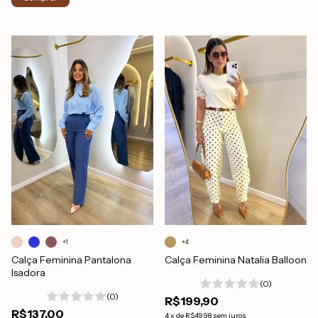
+1
+4
Calça Feminina Pantalona
Calça Feminina Natalia Balloon
Isadora
(0)
(0)
R$199,90
R$137,00
4
x
de
R$49,98
sem juros