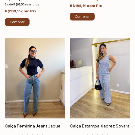
2
x
de
R$68,50
sem juros
R$189,91
com
Pix
R$130,15
com
Pix
Comprar
Comprar
Calça Feminina Jeans Jaque
Calça Estampa Xadrez Soyara