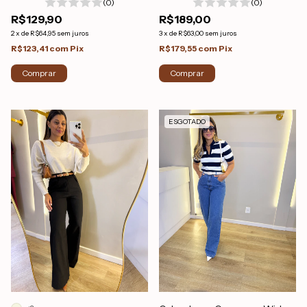
(0)
(0)
R$129,90
R$189,00
2
x
de
R$64,95
sem juros
3
x
de
R$63,00
sem juros
R$123,41
com
Pix
R$179,55
com
Pix
Comprar
Comprar
ESGOTADO