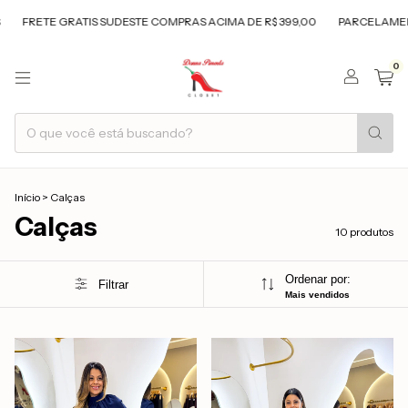
E GRATIS SUDESTE COMPRAS ACIMA DE R$ 399,00
PARCELAMENTO EM 5
0
Início
>
Calças
Calças
10 produtos
Ordenar por:
Filtrar
Mais vendidos