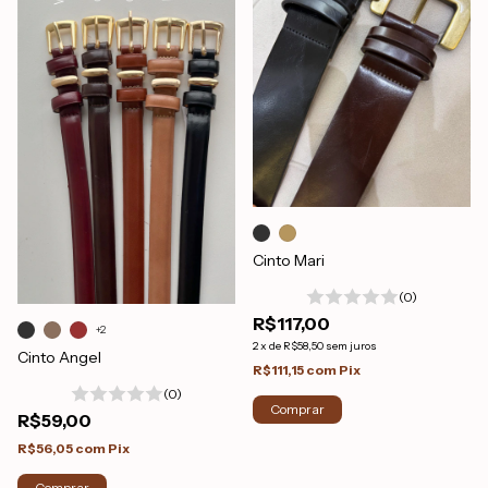
Cinto Mari
(0)
R$117,00
+2
2
x
de
R$58,50
sem juros
Cinto Angel
R$111,15
com
Pix
(0)
Comprar
R$59,00
R$56,05
com
Pix
Comprar